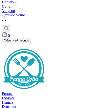
Напитки
Супы
Закуски
Детское меню
0
Обратный звонок
Роллы
Горячее
Пицца
Бургеры