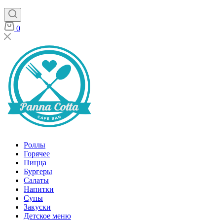
0
Роллы
Горячее
Пицца
Бургеры
Салаты
Напитки
Супы
Закуски
Детское меню