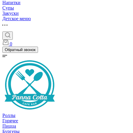
Напитки
Супы
Закуски
Детское меню
0
Обратный звонок
Роллы
Горячее
Пицца
Бургеры