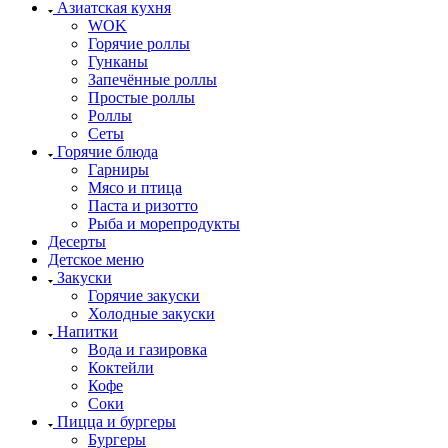
Азиатская кухня
WOK
Горячие роллы
Гунканы
Запечённые роллы
Простые роллы
Роллы
Сеты
Горячие блюда
Гарниры
Мясо и птица
Паста и ризотто
Рыба и морепродукты
Десерты
Детское меню
Закуски
Горячие закуски
Холодные закуски
Напитки
Вода и газировка
Коктейли
Кофе
Соки
Пицца и бургеры
Бургеры