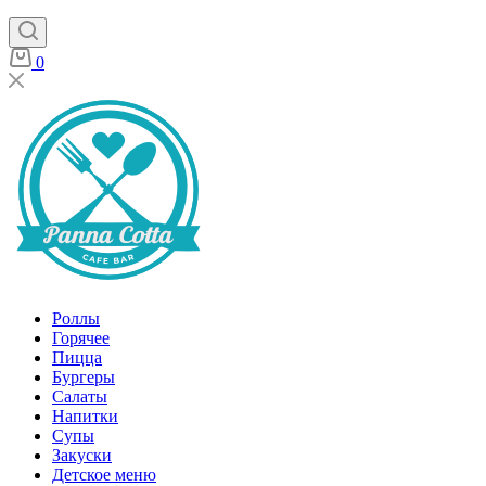
0
Роллы
Горячее
Пицца
Бургеры
Салаты
Напитки
Супы
Закуски
Детское меню