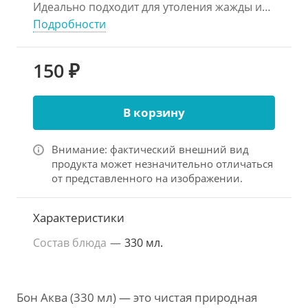
Идеально подходит для утоления жажды и
поддержания водного баланса в течение
Подробности
дня.
150 ₽
В корзину
Внимание: фактический внешний вид
продукта может незначительно отличаться
от представленного на изображении.
Характеристики
Состав блюда
—
330 мл.
Бон Аква (330 мл) — это чистая природная