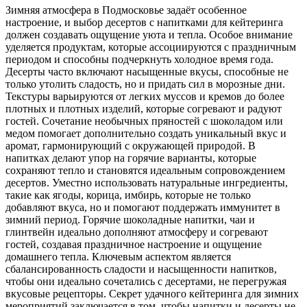
Зимняя атмосфера в Подмосковье задаёт особенное
настроение, и выбор десертов с напитками для кейтеринга
должен создавать ощущение уюта и тепла. Особое внимание
уделяется продуктам, которые ассоциируются с праздничным
периодом и способны подчеркнуть холодное время года.
Десерты часто включают насыщенные вкусы, способные не
только утолить сладость, но и придать сил в морозные дни.
Текстуры варьируются от легких муссов и кремов до более
плотных и плотных изделий, которые согревают и радуют
гостей. Сочетание необычных пряностей с шоколадом или
медом помогает дополнительно создать уникальный вкус и
аромат, гармонирующий с окружающей природой. В
напитках делают упор на горячие варианты, которые
сохраняют тепло и становятся идеальным сопровождением
десертов. Уместно использовать натуральные ингредиенты,
такие как ягоды, корица, имбирь, которые не только
добавляют вкуса, но и помогают поддержать иммунитет в
зимний период. Горячие шоколадные напитки, чаи и
глинтвейн идеально дополняют атмосферу и согревают
гостей, создавая праздничное настроение и ощущение
домашнего тепла. Ключевым аспектом является
сбалансированность сладости и насыщенности напитков,
чтобы они идеально сочетались с десертами, не перегружая
вкусовые рецепторы. Секрет удачного кейтеринга для зимних
мероприятий заключается в том, чтобы напитки и десерты не