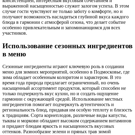
консистенцией, интересным вкусовым сочетанием и
выраженной насыщенностью служит залогом успеха. В этом
случае гости чувствуют не только заботу о комфорте, но и
получают возможность насладиться глубиной вкуса каждого
блюда в гармонии с атмосферой сезона, что делает событие
особенно привлекательным и запоминающимся для всех
участников.
Использование сезонных ингредиентов
в меню
Сезонные ингредиенты играют ключевую роль в создании
меню для зимних мероприятий, особенно в Подмосковье, где
зима обладает особенным колоритом и характером. В это
время года природа предлагает ограниченный, но очень
насыщенный ассортимент продуктов, который способен не
только подчеркнуть вкус кухни, но и создать ощущение
гармонии с окружающей средой. Использование местных
ингредиентов помогает подчеркнуть аутентичность и
региональность блюд, придавая им особую теплоту и близость
к традициям. Сорта корнеплодов, различные виды капусты,
тыквы и моркови обладают высоким содержанием витаминов
и придают блюдам яркость и насыщенность вкусовых
оттенков. Разнообразие зелени и пряных трав зимой