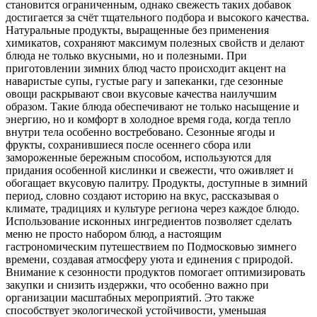
становится ограниченным, однако свежесть таких добавок
достигается за счёт тщательного подбора и высокого качества.
Натуральные продукты, выращенные без применения
химикатов, сохраняют максимум полезных свойств и делают
блюда не только вкусными, но и полезными. При
приготовлении зимних блюд часто происходит акцент на
наваристые супы, густые рагу и запеканки, где сезонные
овощи раскрывают свои вкусовые качества наилучшим
образом. Такие блюда обеспечивают не только насыщение и
энергию, но и комфорт в холодное время года, когда тепло
внутри тела особенно востребовано. Сезонные ягоды и
фрукты, сохранившиеся после осеннего сбора или
замороженные бережным способом, используются для
придания особенной кислинки и свежести, что оживляет и
обогащает вкусовую палитру. Продукты, доступные в зимний
период, словно создают историю на вкус, рассказывая о
климате, традициях и культуре региона через каждое блюдо.
Использование исконных ингредиентов позволяет сделать
меню не просто набором блюд, а настоящим
гастрономическим путешествием по Подмосковью зимнего
времени, создавая атмосферу уюта и единения с природой.
Внимание к сезонности продуктов помогает оптимизировать
закупки и снизить издержки, что особенно важно при
организации масштабных мероприятий. Это также
способствует экологической устойчивости, уменьшая