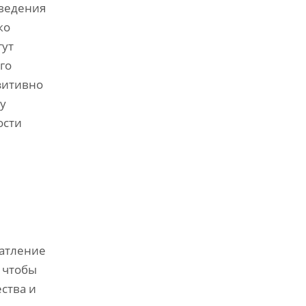
оведения
ко
гут
го
озитивно
у
ости
чатление
 чтобы
ства и