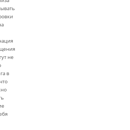
лиза
тывать
ровки
на
нация
ощения
гут не
о
га в
что
жно
ть
ие
ебя