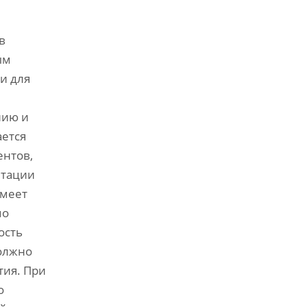
в
ым
и для
нию и
ается
ентов,
птации
имеет
мо
ость
должно
тия. При
о