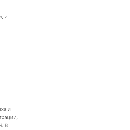
, и
ь
ыха и
трации,
. В