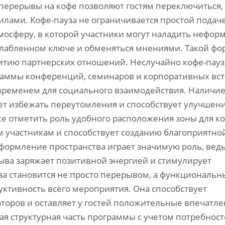
 перерывы на кофе позволяют гостям переключиться,
силами. Кофе-пауза не ограничивается простой подач
атмосферу, в которой участники могут наладить нефо
сслабленном ключе и обменяться мнениями. Такой фо
витию партнерских отношений. Неслучайно кофе-пау
раммы конференций, семинаров и корпоративных вст
 временем для социального взаимодействия. Наличи
ет избежать переутомления и способствует улучшен
е отметить роль удобного расположения зоны для ко
м участникам и способствует созданию благоприятно
формление пространства играет значимую роль, вед
ыва заряжает позитивной энергией и стимулирует
уза становится не просто перерывом, а функциональ
тивность всего мероприятия. Она способствует
оров и оставляет у гостей положительные впечатле
я структурная часть программы с учетом потребнос