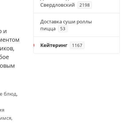
Свердловский
2198
Доставка суши роллы
пицца
53
о и
оментом
Кейтеринг
1167
иков,
бое
ловым
е блюд,
мя
имся,