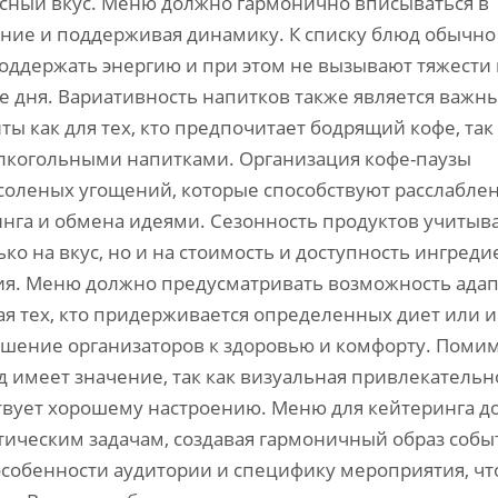
расный вкус. Меню должно гармонично вписываться в
ение и поддерживая динамику. К списку блюд обычно
поддержать энергию и при этом не вызывают тяжести 
ие дня. Вариативность напитков также является важн
ы как для тех, кто предпочитает бодрящий кофе, так 
залкогольными напитками. Организация кофе-паузы
 соленых угощений, которые способствуют расслабле
нга и обмена идеями. Сезонность продуктов учитыв
ько на вкус, но и на стоимость и доступность ингреди
ия. Меню должно предусматривать возможность ада
ая тех, кто придерживается определенных диет или 
ошение организаторов к здоровью и комфорту. Поми
д имеет значение, так как визуальная привлекательн
твует хорошему настроению. Меню для кейтеринга 
ическим задачам, создавая гармоничный образ собы
собенности аудитории и специфику мероприятия, чт