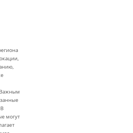
региона
окации,
анию,
же
. Важным
язанные
 В
ые могут
лагает