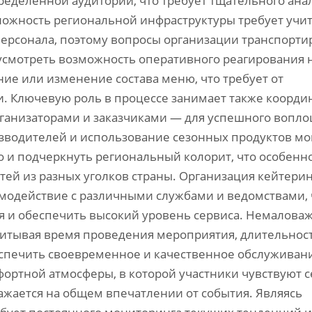
еделенной аудитории, что требует тщательного ана
ложность региональной инфраструктуры требует учи
 персонала, поэтому вопросы организации транспорти
смотреть возможность оперативного реагирования 
ие или изменение состава меню, что требует от
и. Ключевую роль в процессе занимает также коорди
ганизаторами и заказчиками — для успешного вопл
зводителей и использование сезонных продуктов мо
о и подчеркнуть региональный колорит, что особенн
тей из разных уголков страны. Организация кейтерин
имодействие с различными службами и ведомствами, 
я и обеспечить высокий уровень сервиса. Немалова
читывая время проведения мероприятия, длительнос
спечить своевременное и качественное обслуживан
фортной атмосферы, в которой участники чувствуют с
ажается на общем впечатлении от события. Являясь