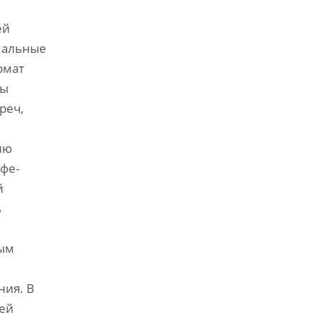
ей
рмальные
рмат
зы
реч,
е
ию
фе-
й
ь
ным
ния. В
тей