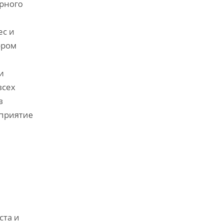
рного
ес и
ором
и
всех
в
оприятие
ста и