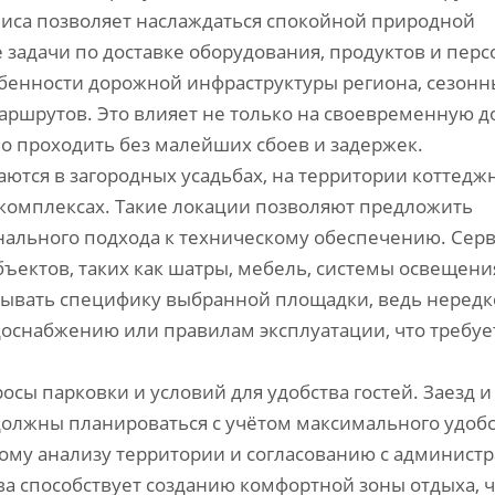
лиса позволяет наслаждаться спокойной природной
 задачи по доставке оборудования, продуктов и перс
бенности дорожной инфраструктуры региона, сезон
аршрутов. Это влияет не только на своевременную до
но проходить без малейших сбоев и задержек.
аются в загородных усадьбах, на территории коттедж
комплексах. Такие локации позволяют предложить
нального подхода к техническому обеспечению. Сер
ъектов, таких как шатры, мебель, системы освещени
итывать специфику выбранной площадки, ведь нередк
доснабжению или правилам эксплуатации, что требуе
сы парковки и условий для удобства гостей. Заезд и
должны планироваться с учётом максимального удобс
ьному анализу территории и согласованию с админист
а способствует созданию комфортной зоны отдыха, ч