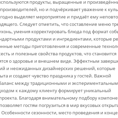
 используются продукты, выращенные и произведённ
 производителей, но и подчёркивает уважение к кул
ыгодно выделяет мероприятие и придаёт ему непов
дящего. Следует отметить, что составление меню тр
хонь, умения корректировать блюда под формат соб
андартными продуктами и ингредиентами, которые р
онные методы приготовления и современные технол
сть и полезные свойства продуктов, что становится
тятся о здоровье и внешнем виде. Эффектным завер
ий и неожиданных дизайнерских решений, которые
та и создают чувство праздника у гостей. Важной
 баланс между традиционными и экспериментальны
дходом к каждому клиенту формирует уникальный
-проекта. Благодаря внимательному подбору компон
 позволяет гостям погрузиться в мир вкусовых открыт
а. Особенности сезонности, место проведения и конц