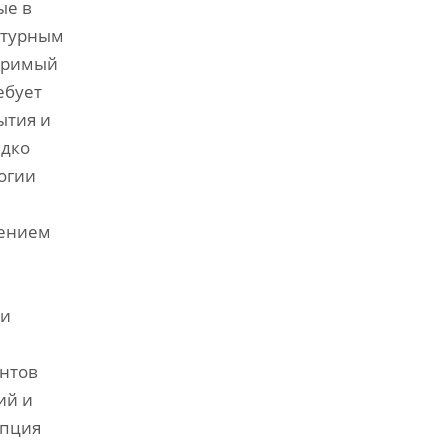
ые в
ьтурным
торимый
ебует
ытия и
едко
огии
шением
ми
ентов
ий и
епция