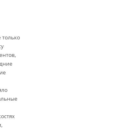
 только
су
ентов,
едние
кие
яло
альные
костях
,