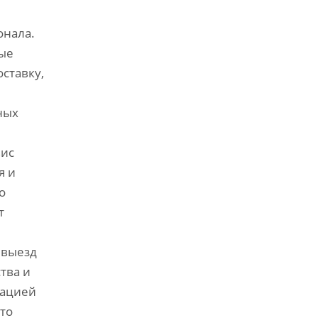
онала.
ные
ставку,
ных
вис
я и
о
т
 выезд
тва и
рацией
то