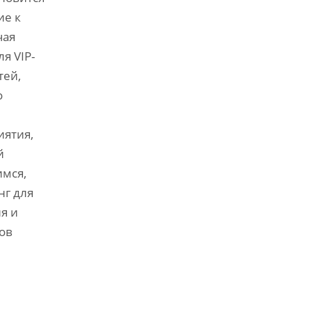
ие к
чая
я VIP-
тей,
о
иятия,
й
имся,
нг для
я и
ов