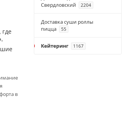
Свердловский
2204
Доставка суши роллы
пицца
55
 где
-
Кейтеринг
1167
йшие
нимание
я
форта в