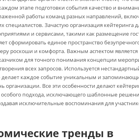
каждом этапе подготовки события качество и вниман
 слаженной работы команд разных направлений, вклю
х специалистов. Зачастую организация кейтеринга дл
приятиями и сервисами, такими как размещение гос
ляет сформировать единое пространство безупречног
еру роскоши и комфорта. Важным аспектом является
казчиком для точного понимания концепции меропр
творения всех запросов. Используется нестандартны
то делает каждое событие уникальным и запоминающ
ь организации. Все эти особенности делают кейтери
т особого подхода, исключающего шаблонные решени
оздавая исключительные воспоминания для участник
омические тренды в