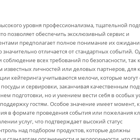
 высокого уровня профессионализма, тщательной под
что позволяет обеспечить эксклюзивный сервис и
иентами предполагает полное понимание их ожидани
о значительно отличается от стандартных событий. 
 соблюдение всех требований по безопасности, так 
м известных личностей или деловых партнеров, для 
ации кейтеринга учитываются мелочи, которые могут 
 посуды и сервировки, заканчивая качественным по
ем подготовки, но и умением вести себя в особых у
 поддержку гостям. Особое значение имеет момент, к
ия в формате проведения события или пожелания кл
лении услуг, что подтверждает высокий статус
нтроль над подбором продуктов, которые должны
 и стандартам органичности и экологичности, что ст