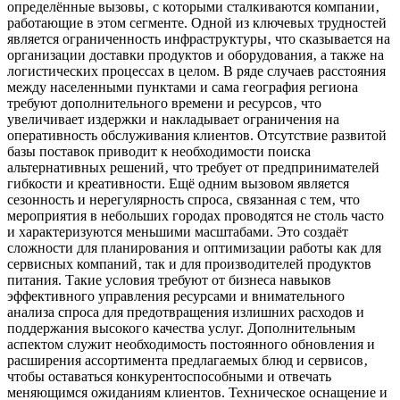
определённые вызовы‚ с которыми сталкиваются компании‚
работающие в этом сегменте. Одной из ключевых трудностей
является ограниченность инфраструктуры‚ что сказывается на
организации доставки продуктов и оборудования‚ а также на
логистических процессах в целом. В ряде случаев расстояния
между населенными пунктами и сама география региона
требуют дополнительного времени и ресурсов‚ что
увеличивает издержки и накладывает ограничения на
оперативность обслуживания клиентов. Отсутствие развитой
базы поставок приводит к необходимости поиска
альтернативных решений‚ что требует от предпринимателей
гибкости и креативности. Ещё одним вызовом является
сезонность и нерегулярность спроса‚ связанная с тем‚ что
мероприятия в небольших городах проводятся не столь часто
и характеризуются меньшими масштабами. Это создаёт
сложности для планирования и оптимизации работы как для
сервисных компаний‚ так и для производителей продуктов
питания. Такие условия требуют от бизнеса навыков
эффективного управления ресурсами и внимательного
анализа спроса для предотвращения излишних расходов и
поддержания высокого качества услуг. Дополнительным
аспектом служит необходимость постоянного обновления и
расширения ассортимента предлагаемых блюд и сервисов‚
чтобы оставаться конкурентоспособными и отвечать
меняющимся ожиданиям клиентов. Техническое оснащение и