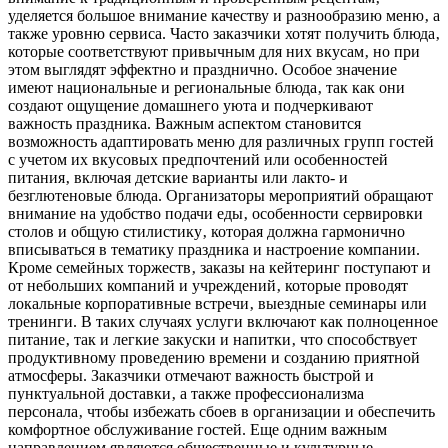
уделяется большое внимание качеству и разнообразию меню‚ а
также уровню сервиса. Часто заказчики хотят получить блюда‚
которые соответствуют привычным для них вкусам‚ но при
этом выглядят эффектно и празднично. Особое значение
имеют национальные и региональные блюда‚ так как они
создают ощущение домашнего уюта и подчеркивают
важность праздника. Важным аспектом становится
возможность адаптировать меню для различных групп гостей
с учетом их вкусовых предпочтений или особенностей
питания‚ включая детские варианты или лакто- и
безглютеновые блюда. Организаторы мероприятий обращают
внимание на удобство подачи еды‚ особенности сервировки
столов и общую стилистику‚ которая должна гармонично
вписываться в тематику праздника и настроение компании.
Кроме семейных торжеств‚ заказы на кейтеринг поступают и
от небольших компаний и учреждений‚ которые проводят
локальные корпоративные встречи‚ выездные семинары или
тренинги. В таких случаях услуги включают как полноценное
питание‚ так и легкие закуски и напитки‚ что способствует
продуктивному проведению времени и созданию приятной
атмосферы. Заказчики отмечают важность быстрой и
пунктуальной доставки‚ а также профессионализма
персонала‚ чтобы избежать сбоев в организации и обеспечить
комфортное обслуживание гостей. Еще одним важным
направлением являются общественные и культурные