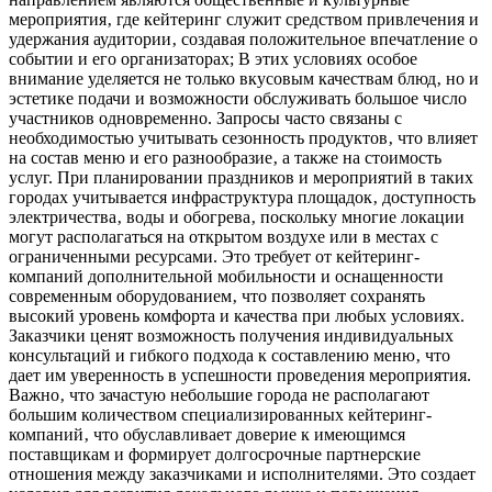
мероприятия‚ где кейтеринг служит средством привлечения и
удержания аудитории‚ создавая положительное впечатление о
событии и его организаторах; В этих условиях особое
внимание уделяется не только вкусовым качествам блюд‚ но и
эстетике подачи и возможности обслуживать большое число
участников одновременно. Запросы часто связаны с
необходимостью учитывать сезонность продуктов‚ что влияет
на состав меню и его разнообразие‚ а также на стоимость
услуг. При планировании праздников и мероприятий в таких
городах учитывается инфраструктура площадок‚ доступность
электричества‚ воды и обогрева‚ поскольку многие локации
могут располагаться на открытом воздухе или в местах с
ограниченными ресурсами. Это требует от кейтеринг-
компаний дополнительной мобильности и оснащенности
современным оборудованием‚ что позволяет сохранять
высокий уровень комфорта и качества при любых условиях.
Заказчики ценят возможность получения индивидуальных
консультаций и гибкого подхода к составлению меню‚ что
дает им уверенность в успешности проведения мероприятия.
Важно‚ что зачастую небольшие города не располагают
большим количеством специализированных кейтеринг-
компаний‚ что обуславливает доверие к имеющимся
поставщикам и формирует долгосрочные партнерские
отношения между заказчиками и исполнителями. Это создает