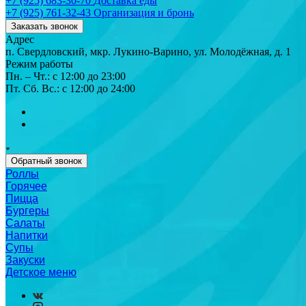
+7 (925) 683-30-70
Доставка еды
+7 (925) 761-32-43
Организация и бронь
Заказать звонок
Адрес
п. Свердловский, мкр. Лукино-Варино, ул. Молодёжная, д. 1
Режим работы
Пн. – Чт.: с 12:00 до 23:00
Пт. Сб. Вс.: с 12:00 до 24:00
Обратный звонок
Роллы
Горячее
Пицца
Бургеры
Салаты
Напитки
Супы
Закуски
Детское меню