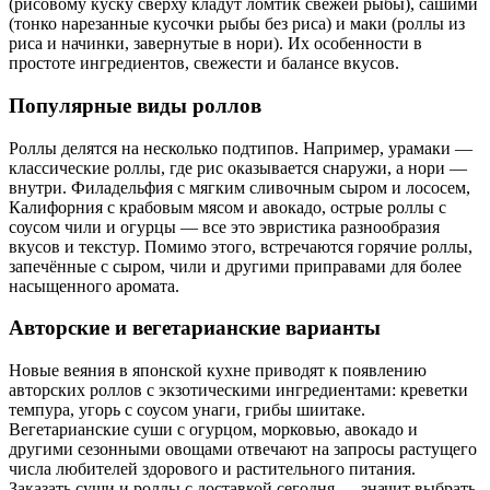
(рисовому куску сверху кладут ломтик свежей рыбы), сашими
(тонко нарезанные кусочки рыбы без риса) и маки (роллы из
риса и начинки, завернутые в нори). Их особенности в
простоте ингредиентов, свежести и балансе вкусов.
Популярные виды роллов
Роллы делятся на несколько подтипов. Например, урамаки —
классические роллы, где рис оказывается снаружи, а нори —
внутри. Филадельфия с мягким сливочным сыром и лососем,
Калифорния с крабовым мясом и авокадо, острые роллы с
соусом чили и огурцы — все это эвристика разнообразия
вкусов и текстур. Помимо этого, встречаются горячие роллы,
запечённые с сыром, чили и другими приправами для более
насыщенного аромата.
Авторские и вегетарианские варианты
Новые веяния в японской кухне приводят к появлению
авторских роллов с экзотическими ингредиентами: креветки
темпура, угорь с соусом унаги, грибы шиитаке.
Вегетарианские суши с огурцом, морковью, авокадо и
другими сезонными овощами отвечают на запросы растущего
числа любителей здорового и растительного питания.
Заказать суши и роллы с доставкой сегодня — значит выбрать