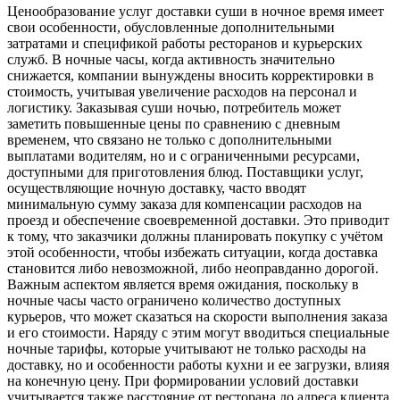
Ценообразование услуг доставки суши в ночное время имеет
свои особенности, обусловленные дополнительными
затратами и спецификой работы ресторанов и курьерских
служб. В ночные часы, когда активность значительно
снижается, компании вынуждены вносить корректировки в
стоимость, учитывая увеличение расходов на персонал и
логистику. Заказывая суши ночью, потребитель может
заметить повышенные цены по сравнению с дневным
временем, что связано не только с дополнительными
выплатами водителям, но и с ограниченными ресурсами,
доступными для приготовления блюд. Поставщики услуг,
осуществляющие ночную доставку, часто вводят
минимальную сумму заказа для компенсации расходов на
проезд и обеспечение своевременной доставки. Это приводит
к тому, что заказчики должны планировать покупку с учётом
этой особенности, чтобы избежать ситуации, когда доставка
становится либо невозможной, либо неоправданно дорогой.
Важным аспектом является время ожидания, поскольку в
ночные часы часто ограничено количество доступных
курьеров, что может сказаться на скорости выполнения заказа
и его стоимости. Наряду с этим могут вводиться специальные
ночные тарифы, которые учитывают не только расходы на
доставку, но и особенности работы кухни и ее загрузки, влияя
на конечную цену. При формировании условий доставки
учитывается также расстояние от ресторана до адреса клиента,