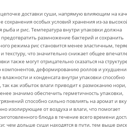
в цепочке доставки суши, напрямую влияющим на кач
ее сохранения особых условий хранения из-за высоко
я рыба и рис. Температура внутри упаковки должна
 предотвратить размножение бактерий и сохранить
ого режима рис становится менее эластичным, теря
 и текстуру, что значительно снижает общее впечатл
вки также могут отрицательно сказаться на структур
 компонентов, деформированию роллов и ухудшен
е влажности и конденсата внутри упаковки способно
 так как избыток влаги приводит к размоканию нори,
менее значимо обеспечить герметичность упаковки,
рязнений способно сильно повлиять на аромат и вку
о изолирующие от воздуха и влаги, что помогает
иготовленного блюда в течение всего времени дост
и: чем дольше суши находятся в пути, тем выше рис