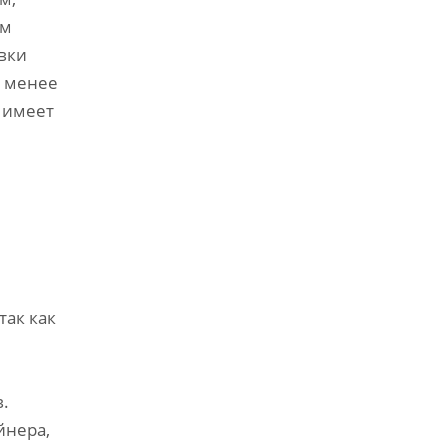
ом
вки
и менее
 имеет
так как
.
йнера,