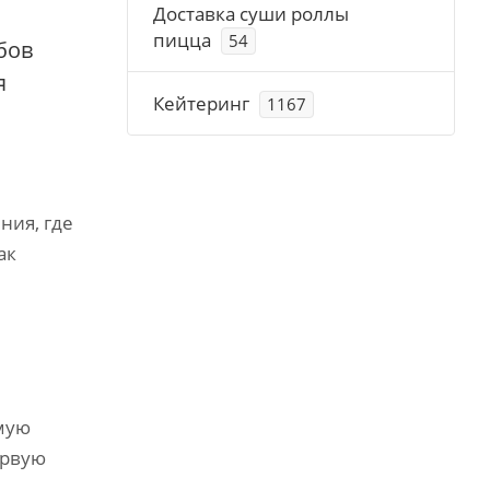
Доставка суши роллы
пицца
54
бов
я
Кейтеринг
1167
ния, где
ак
ямую
ервую