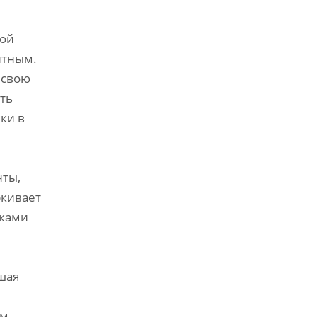
гой
итным.
 свою
ть
ки в
нты,
ркивает
мками
шая
м,