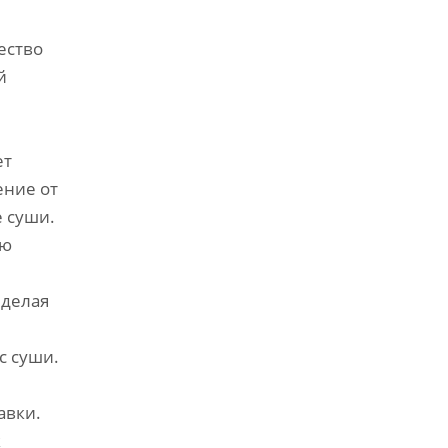
ество
й
ет
ение от
е суши.
ию
 делая
с суши.
авки.
к