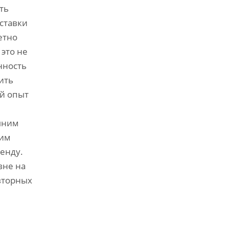
ть
ставки
етно
 это не
нность
ить
ый опыт
ешним
щим
енду.
вне на
вторных