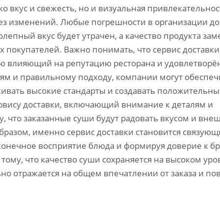
ко вкус и свежесть, но и визуальная привлекательнос
без изменений. Любые погрешности в организации до
олепный вкус будет утрачен, а качество продукта зам
х покупателей. Важно понимать, что сервис доставки
мую влияющий на репутацию ресторана и удовлетворё
иям и правильному подходу, компании могут обеспеч
живать высокие стандарты и создавать положительн
ервису доставки, включающий внимание к деталям и
у, что заказанные суши будут радовать вкусом и вн
образом, именно сервис доставки становится связую
конечное восприятие блюда и формируя доверие к бр
тому, что качество суши сохраняется на высоком уро
но отражается на общем впечатлении от заказа и по