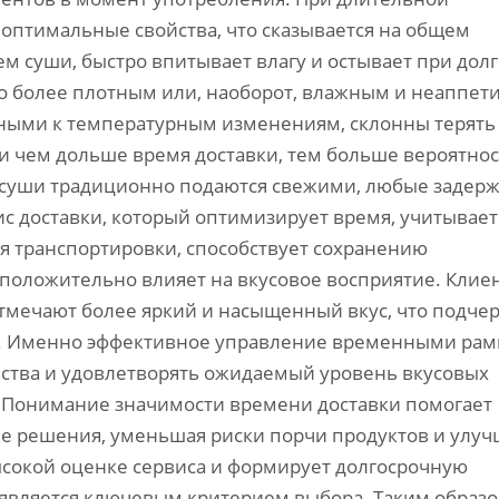
оптимальные свойства, что сказывается на общем
ем суши, быстро впитывает влагу и остывает при дол
 его более плотным или, наоборот, влажным и неаппет
ьными к температурным изменениям, склонны терять
и чем дольше время доставки, тем больше вероятнос
 суши традиционно подаются свежими, любые задерж
ис доставки, который оптимизирует время, учитывает
ия транспортировки, способствует сохранению
 положительно влияет на вкусовое восприятие. Клие
тмечают более яркий и насыщенный вкус, что подче
ки. Именно эффективное управление временными ра
ества и удовлетворять ожидаемый уровень вкусовых
 Понимание значимости времени доставки помогает
е решения, уменьшая риски порчи продуктов и улуч
ысокой оценке сервиса и формирует долгосрочную
 является ключевым критерием выбора. Таким образо