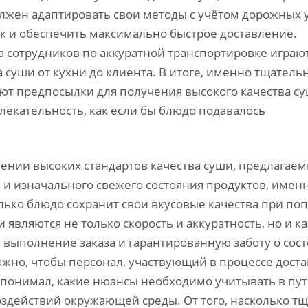
олжен адаптировать свои методы с учётом дорожных 
к и обеспечить максимально быстрое доставление.
 сотрудников по аккуратной транспортировке играю
суши от кухни до клиента. В итоге, именно тщатель
ют предпосылки для получения высокого качества с
влекательность, как если бы блюдо подавалось
ении высоких стандартов качества суши, предлагае
 и изначального свежего состояния продуктов, именн
олько блюдо сохранит свои вкусовые качества при по
вляются не только скорость и аккуратность, но и к
выполнение заказа и гарантированную заботу о сос
ажно, чтобы персонал, участвующий в процессе доста
понимал, какие нюансы необходимо учитывать в пути
здействий окружающей среды. От того, насколько т