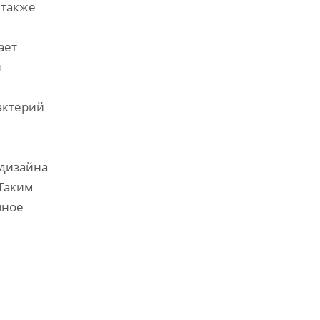
 также
ает
и
актерий
 дизайна
 Таким
чное