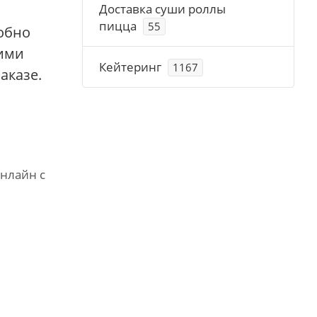
Доставка суши роллы
пицца
55
добно
жими
Кейтеринг
1167
аказе.
онлайн с