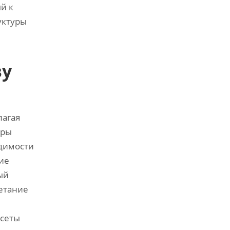
й к
уктуры
ву
лагая
оры
одимости
ие
ый
четание
 сеты