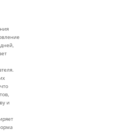
ания
товление
 дней,
ает
ателя.
их
 что
тов,
ву и
иряет
форма