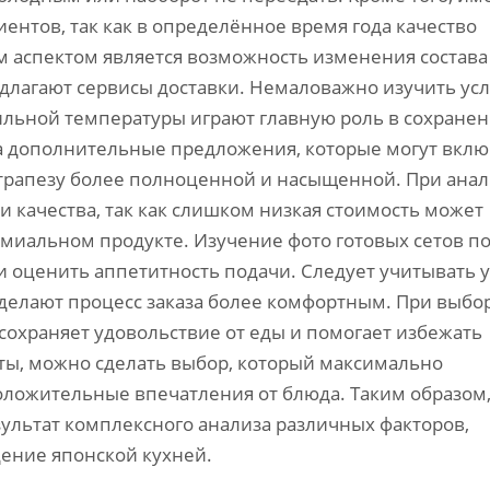
ентов, так как в определённое время года качество
м аспектом является возможность изменения состава
едлагают сервисы доставки. Немаловажно изучить ус
вильной температуры играют главную роль в сохране
на дополнительные предложения, которые могут вклю
ь трапезу более полноценной и насыщенной. При ана
качества, так как слишком низкая стоимость может
емиальном продукте. Изучение фото готовых сетов п
 оценить аппетитность подачи. Следует учитывать 
ы делают процесс заказа более комфортным. При выбо
сохраняет удовольствие от еды и помогает избежать
ты, можно сделать выбор, который максимально
оложительные впечатления от блюда. Таким образом
зультат комплексного анализа различных факторов,
ение японской кухней.