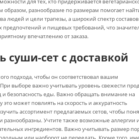
можности для тех, кто придерживается вегетарианск
им образом, разнообразие по размерам помогает найт
ва людей и цели трапезы, а широкий спектр составов
х предпочтений и пищевых требований, что значите
приятному впечатлению от заказа.
 суши-сет с доставкой
ного подхода, чтобы он соответствовал вашим
 При выборе важно учитывать уровень свежести прод
юд и безопасность еды. Важно обращать внимание на
у это может повлиять на скорость и аккуратность
зучить ассортимент предлагаемых сетов, чтобы поня
ни разнообразны. Учтите также возможные аллергии 
ательных ингредиентов. Важно учитывать размер по
олодным или наоборот не переедать. Кроме того, им