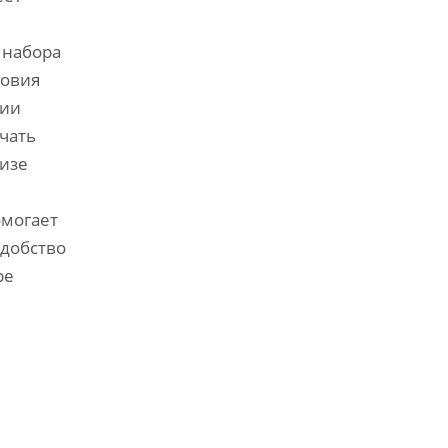
 набора
ловия
нии
чать
лизе
омогает
удобство
ре
,