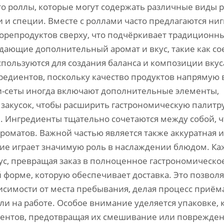
это роллы, которые могут содержать различные виды 
и и специи. Вместе с роллами часто предлагаются ниг
орепродуктов сверху, что подчёркивает традиционн
идающие дополнительный аромат и вкус, такие как с
пользуются для создания баланса и композиции вкус
редиентов, поскольку качество продуктов напрямую 
и-сеты иногда включают дополнительные элементы,
 закусок, чтобы расширить гастрономическую палитр
 Ингредиенты тщательно сочетаются между собой, 
роматов. Важной частью является также аккуратная и
тие играет значимую роль в наслаждении блюдом. Ка
ус, превращая заказ в полноценное гастрономическо
 форме, которую обеспечивает доставка. Это позволя
исимости от места пребывания, делая процесс приё
 на работе. Особое внимание уделяется упаковке, 
нентов, предотвращая их смешивание или поврежден