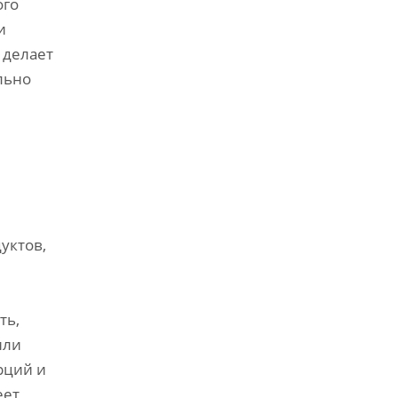
ого
и
 делает
льно
уктов,
ть,
или
рций и
еет