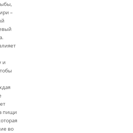
рыбы,
ири –
ый
оевый
а.
влияет
у и
чтобы
ждая
е
ет
ма пищи
которая
ие во