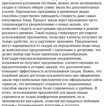
приложения купонным системам‚ можно легко активировать
скидки и снижать общую сумму заказа без дополнительных
усилий. Партнерские программы и временные акции
способны существенно уменьшить стоимость даже самых
популярных блюд. Процесс заказа через приложение часто
сопровождается уведомлениями о новых акциях‚ что
позволяет следить за выгодными предложениями в режиме
реального времени. Такой подход стимулирует регулярное
использование приложения‚ поскольку клиенты получают не
только удобство‚ но и ощутимую экономию. Предложения
могут варьироваться от скидок на определённые виды пицц
до комплексных предложений с напитками и десертами‚ что
делает выбор ещё более приятным и разнообразным.
Благодаря персонализированным уведомлениям‚
пользователи получают предложения‚ соответствующие их
предпочтениям и истории заказов‚ что дополнительно
повышает эффективность использования скидок. Важно‚ что
подобные акции доступны исключительно при оформлении
заказа через мобильные приложения или официальные сайты
сервисов‚ что мотивирует отказаться от традиционных
способов заказа в пользу более современных и удобных. В
итоге‚ использование приложений для заказа пиццы
становится не только комфортным решением‚ но и
экономически выгодным‚ позволяя наслаждаться любимым
блюдом с минимальными затратами и получать