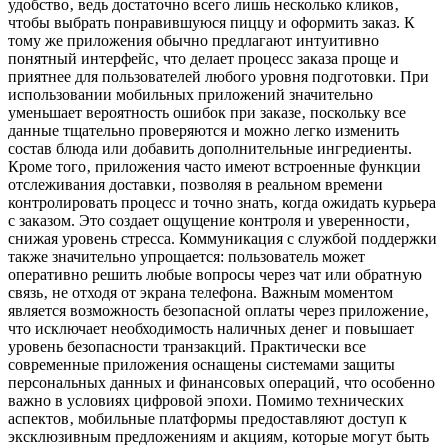
удобство‚ ведь достаточно всего лишь несколько кликов‚
чтобы выбрать понравившуюся пиццу и оформить заказ. К
тому же приложения обычно предлагают интуитивно
понятный интерфейс‚ что делает процесс заказа проще и
приятнее для пользователей любого уровня подготовки. При
использовании мобильных приложений значительно
уменьшает вероятность ошибок при заказе‚ поскольку все
данные тщательно проверяются и можно легко изменить
состав блюда или добавить дополнительные ингредиенты.
Кроме того‚ приложения часто имеют встроенные функции
отслеживания доставки‚ позволяя в реальном времени
контролировать процесс и точно знать‚ когда ожидать курьера
с заказом. Это создает ощущение контроля и уверенности‚
снижая уровень стресса. Коммуникация с службой поддержки
также значительно упрощается: пользователь может
оперативно решить любые вопросы через чат или обратную
связь‚ не отходя от экрана телефона. Важным моментом
является возможность безопасной оплаты через приложение‚
что исключает необходимость наличных денег и повышает
уровень безопасности транзакций. Практически все
современные приложения оснащены системами защиты
персональных данных и финансовых операций‚ что особенно
важно в условиях цифровой эпохи. Помимо технических
аспектов‚ мобильные платформы предоставляют доступ к
эксклюзивным предложениям и акциям‚ которые могут быть