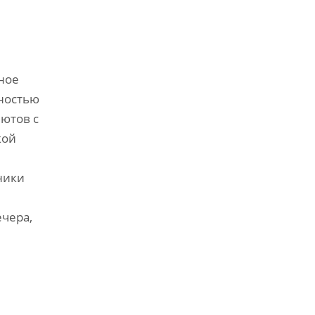
ное
чностью
ютов с
кой
ники
чера‚