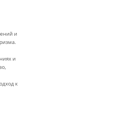
шений и
ризма.
ниях и
во‚
одход к