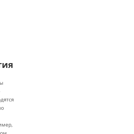
тия
бы
о
одятся
но
имер‚
лом