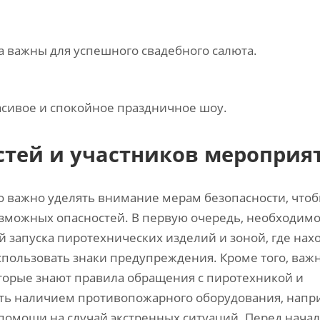
 важны для успешного свадебного салюта.
расивое и спокойное праздничное шоу.
стей и участников мероприя
о важно уделять внимание мерам безопасности‚ что
озможных опасностей. В первую очередь‚ необходим
 запуска пиротехнических изделий и зоной‚ где нах
спользовать знаки предупреждения. Кроме того‚ важ
орые знают правила обращения с пиротехникой и
ать наличием противопожарного оборудования‚ напр
помощи на случай экстренных ситуаций. Перед нача