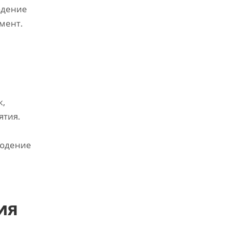
юдение
мент.
к‚
ятия.
людение
ия