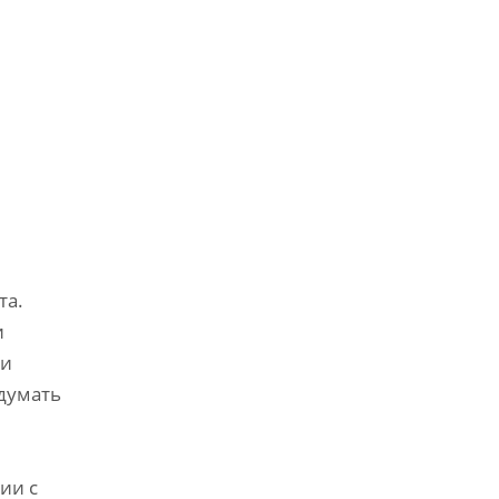
та.
и
 и
думать
ии с