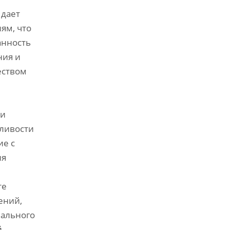
 дает
ям‚ что
анность
ния и
еством
 и
жливости
ие с
ня
те
ений‚
мального
й