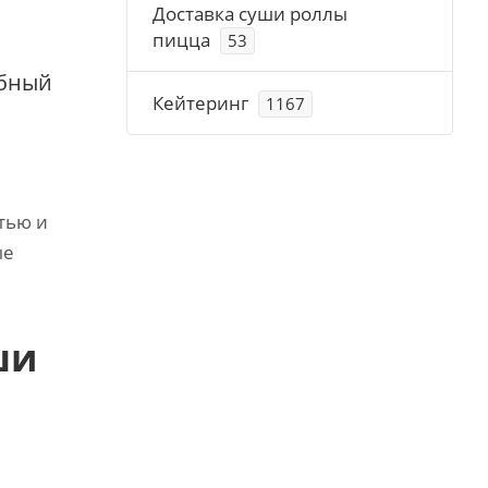
Доставка суши роллы
пицца
53
обный
Кейтеринг
1167
тью и
ые
ши