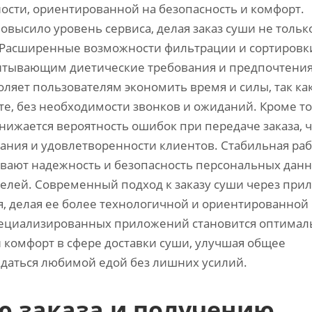
ости‚ ориентированной на безопасность и комфорт.
высило уровень сервиса‚ делая заказ суши не тольк
. Расширенные возможности фильтрации и сортировк
итывающим диетические требования и предпочтения
яет пользователям экономить время и силы‚ так как
те‚ без необходимости звонков и ожиданий. Кроме то
ижается вероятность ошибок при передаче заказа‚ ч
ания и удовлетворенности клиентов. Стабильная раб
ают надежность и безопасность персональных данн
телей. Современный подход к заказу суши через при
‚ делая ее более технологичной и ориентированной
специализированных приложений становится оптима
 и комфорт в сфере доставки суши‚ улучшая общее
ждаться любимой едой без лишних усилий.
 заказа и получению