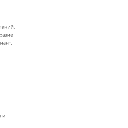
х
паний.
бразие
иант‚
я и