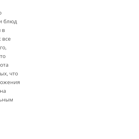
о
и блюд
 в
 все
го‚
то
ота
ых‚ что
ложения
 на
льным