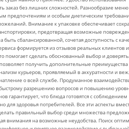
ь заказ без лишних сложностей. Разнообразие меню
ым предпочтениям и особым диетическим требовани
пожеланий. Внимание к упаковке обеспечивает сохр
транспортировки‚ предотвращая возможные поврежде
а быть сбалансированной‚ сочетая доступность с кач
сервиса формируется из отзывов реальных клиентов и
то помогает сделать обоснованный выбор и доверять
 позволяет получить дополнительные преимущества
ализм курьеров‚ проявляемый в аккуратности и ве
ечатление о всей службе. Продуманное взаимодейств
т быстрому разрешению вопросов и повышению уров
ов гарантирует‚ что блюда готовятся с соблюдением
жно для здоровья потребителей. Все эти аспекты вмес
делать правильный выбор среди множества предлож
ащая внимания на возможные неудобства. Поиск опти
комфортное и приятное взаимодействие с выбранно