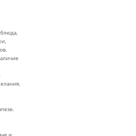
 блюда‚
ки‚
ов.
наличие
‚
желания‚
апезе.
аче и