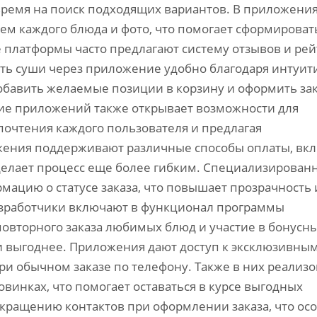
время на поиск подходящих вариантов. В приложени
ем каждого блюда и фото‚ что помогает сформироват
ие платформы часто предлагают систему отзывов и рей
ать суши через приложение удобно благодаря интуит
бавить желаемые позиции в корзину и оформить зак
е приложений также открывает возможности для
почтения каждого пользователя и предлагая
ения поддерживают различные способы оплаты‚ вк
 делает процесс еще более гибким. Специализирован
цию о статусе заказа‚ что повышает прозрачность 
разработчики включают в функционал программы
овторного заказа любимых блюд и участие в бонусн
и выгоднее. Приложения дают доступ к эксклюзивны
и обычном заказе по телефону. Также в них реализ
винках‚ что помогает оставаться в курсе выгодных
окращению контактов при оформлении заказа‚ что ос