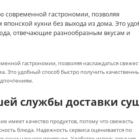
ью современной гастрономии‚ позволяя
 японской кухни без выхода из дома. Это уд
люда‚ отвечающие разнообразным вкусам и
еменной гастрономии‚ позволяя наслаждаться свежес
ма. Это удобный способ быстро получить качественн
едпочтениям.
шей службы доставки су
ие имеет качество продуктов‚ потому что свежесть
сность блюда. Надежность сервиса оценивается по
ие суши намного приятнее. Удобство использования