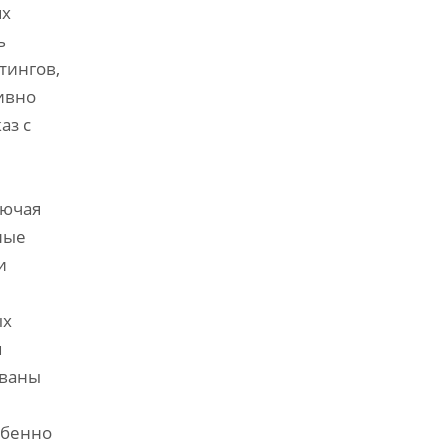
ях
ь
тингов‚
ивно
аз с
лючая
ные
и
ых
м
ованы
обенно