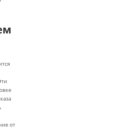
ем
ится
Эти
овке
каза
ь
ние от