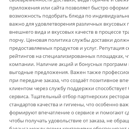
приложения или сайта позволяет быстро оформит
возможность подобрать блюда по индивидуальн
важно для удовлетворения различных вкусовых 
внешнего вида и вкусовых качеств в процессе 
порчу. Ценовая политика службы доставки должн
предоставляемых продуктов и услуг. Репутация 
рейтингов на специализированных площадках‚ ч
компании. Наличие акций и бонусных программ
выгодные предложения. Важен также профессион
при передаче заказа‚ что создаёт позитивное вп
клиентом через службу поддержки способствуе
сервиса. Тщательный отбор партнерских ресторан
стандартов качества и гигиены‚ что особенно ва
формируют впечатление о сервисе и помогают с
чтобы получать удовольствие от заказа‚ не обр
баланса между всеми критериями обеспечивает 