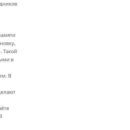
удников
памяти
новку,
. Такой
ными в
ем. В
делают
чёте
й