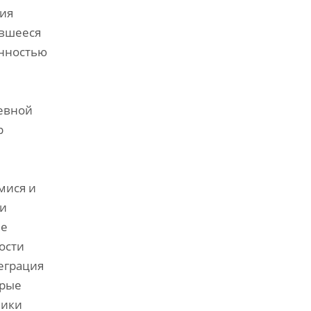
ия
ившееся
енностью
евной
р
мися и
 и
ле
ости
еграция
орые
ники