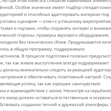
 но при этом избегать слишком навязчивых элемент
ённой. Особое значение имеет подбор стендап-коми
удиторией и способных адаптировать материал под
дготовка сценария — ключ к успешному мероприятию
тками и паузами, чтобы сохранять интерес и вниман
ической стороны: проверка звукового оборудования,
ходили без технических сбоев. Продумывается логи
алось в общую программу, поддерживало
астников. В процессе подготовки полезно предусмо
к, так как живое выступление всегда подразумевает
 должны внимательно следить за реакцией аудитор
настроения и обеспечивать позитивный настрой. Со
авляющая успеха, так как хорошее самочувствие
ла и взаимодействие с залом; Несмотря на серьёзно
 что юмор должен оставаться естественным и искренн
бствовать созданию теплой и дружеской атмосферы.