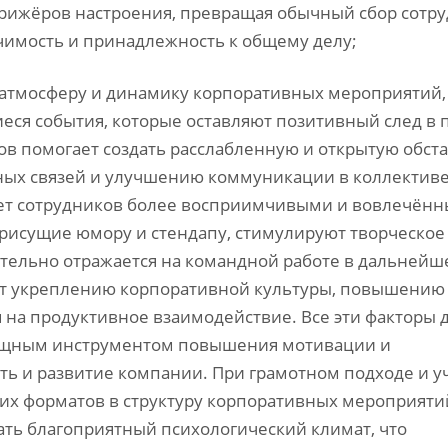
рижёров настроения, превращая обычный сбор сотр
ачимость и принадлежность к общему делу;
 атмосферу и динамику корпоративных мероприятий,
еся события, которые оставляют позитивный след в 
в помогает создать расслабленную и открытую обста
ых связей и улучшению коммуникации в коллективе
лает сотрудников более восприимчивыми и вовлечён
присущие юмору и стендапу, стимулируют творческое
ельно отражается на командной работе в дальнейш
уют укреплению корпоративной культуры, повышению
 на продуктивное взаимодействие. Все эти факторы 
мощным инструментом повышения мотивации и
ть и развитие компании. При грамотном подходе и у
их форматов в структуру корпоративных мероприяти
вать благоприятный психологический климат, что