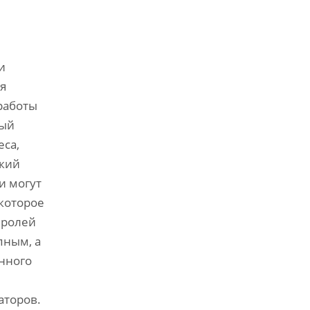
и
я
работы
ный
еса,
пкий
и могут
которое
 ролей
пным, а
нного
аторов.