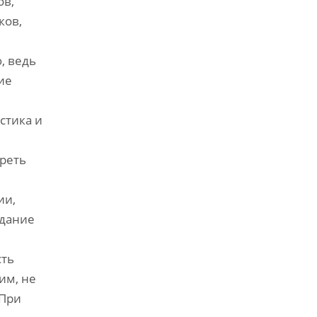
ов,
ков,
, ведь
ие
стика и
треть
ии,
здание
сть
им, не
 При