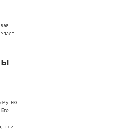
ывая
делает
ры
мму, но
 Его
, но и