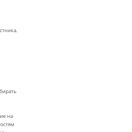
стника.
бирать
е
ие на
гостям