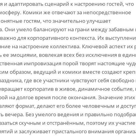
 и адаптировать сценарий к настроению гостей, что
мосферу. Комики же отвечают за непосредственное
онятные гостям, что значительно улучшает
а. Они умело балансируют на грани между забавным 
 важно для корпоративного контекста. Их выступлени
ние на настроение коллектива. Ключевой аспект их 
ь ее эмоциями, вовлекая всех без исключения в еди
ственная импровизация порой творят настоящие чуд
ким образом, ведущий и комики вместе создают кре
здника, где все участники чувствуют себя свободно 
евращает корпоратив в живое, динамичное событие, 
рой на долгое время после окончания. Значение этих
ляют формат, делают его более человечным и досту
 вечера. Без умелого ведения и правильно подобра
аться скучным и отстранённым, поэтому их участие
ятий и заслуживает пристального внимания организ