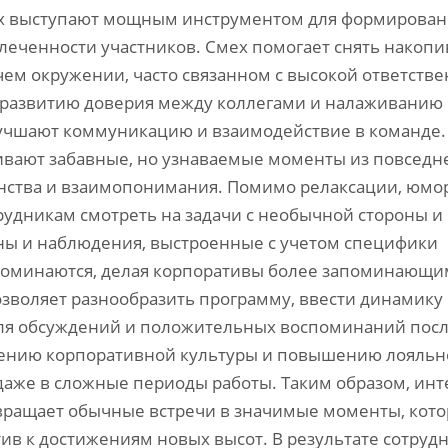
ях выступают мощным инструментом для формирован
еченности участников. Смех помогает снять накоп
очем окружении, часто связанном с высокой ответств
т развитию доверия между коллегами и налаживанию
лучшают коммуникацию и взаимодействие в команде.
ивают забавные, но узнаваемые моменты из повседн
нства и взаимопонимания. Помимо релаксации, юмо
удникам смотреть на задачи с необычной стороны и
ы и наблюдения, выстроенные с учетом специфики
поминаются, делая корпоративы более запоминающи
зволяет разнообразить программу, ввести динамику
для обсуждений и положительных воспоминаний пос
плению корпоративной культуры и повышению лояльн
даже в сложные периоды работы. Таким образом, инт
вращает обычные встречи в значимые моменты, кот
в к достижениям новых высот. В результате сотруд