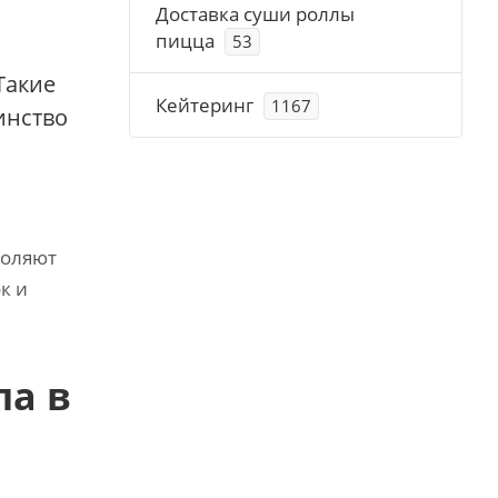
Доставка суши роллы
пицца
53
Такие
Кейтеринг
1167
инство
воляют
к и
па в