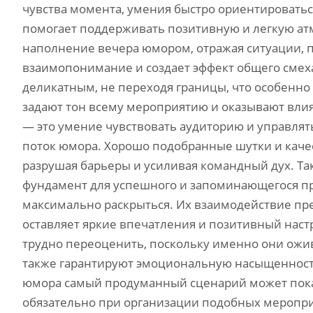
чувства момента, умения быстро ориентироваться
помогает поддерживать позитивную и легкую ат
наполнение вечера юмором, отражая ситуации, п
взаимопонимание и создает эффект общего смех
деликатным, не переходя границы, что особенно
задают тон всему мероприятию и оказывают влия
— это умение чувствовать аудиторию и управлят
поток юмора. Хорошо подобранные шутки и каче
разрушая барьеры и усиливая командный дух. Та
фундамент для успешного и запоминающегося пра
максимально раскрыться. Их взаимодействие пр
оставляет яркие впечатления и позитивный наст
трудно переоценить, поскольку именно они ожив
также гарантируют эмоциональную насыщенность
юмора самый продуманный сценарий может показ
обязательно при организации подобных меропри