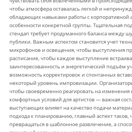
чувствовать себя вовлечёнными в происходящее,
чтобы атмосфера оставалась легкой и непринужд
обладающих навыками работы с корпоративной а
особенности конкретной группы. Тщательная по
стендап требует продуманного баланса между шу
публики. Важным аспектом становится учет техн
микрофонов и освещения, чтобы выступления про
расписание, чтобы каждое выступление встраив
заинтересованность и энергетический подъём уч
возможность корректировок и спонтанных вставо
некоторый уровень импровизации. Организаторы
чтобы своевременно реагировать на изменения 
комфортных условий для артистов — важная сост
выступающих влияет на качество подачи материа
подхода к планированию, главный аспект таков,
превращаться в шаблонное развлечение, а спосо