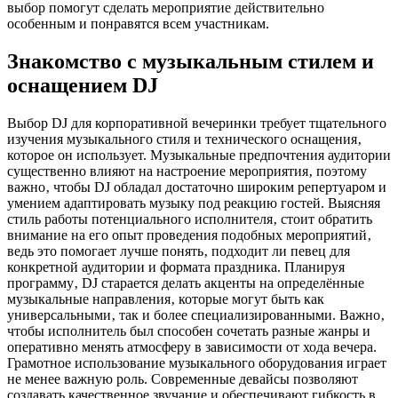
выбор помогут сделать мероприятие действительно
особенным и понравятся всем участникам.
Знакомство с музыкальным стилем и
оснащением DJ
Выбор DJ для корпоративной вечеринки требует тщательного
изучения музыкального стиля и технического оснащения‚
которое он использует. Музыкальные предпочтения аудитории
существенно влияют на настроение мероприятия‚ поэтому
важно‚ чтобы DJ обладал достаточно широким репертуаром и
умением адаптировать музыку под реакцию гостей. Выясняя
стиль работы потенциального исполнителя‚ стоит обратить
внимание на его опыт проведения подобных мероприятий‚
ведь это помогает лучше понять‚ подходит ли певец для
конкретной аудитории и формата праздника. Планируя
программу‚ DJ старается делать акценты на определённые
музыкальные направления‚ которые могут быть как
универсальными‚ так и более специализированными. Важно‚
чтобы исполнитель был способен сочетать разные жанры и
оперативно менять атмосферу в зависимости от хода вечера.
Грамотное использование музыкального оборудования играет
не менее важную роль. Современные девайсы позволяют
создавать качественное звучание и обеспечивают гибкость в