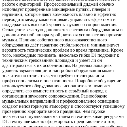
работе с аудиторией. Профессиональный диджей обычно
использует проверенные микшерные пульты‚ плееры и
наушники‚ которые дают возможность плавно и эффектно
переходить между композициями‚ управлять эффектами и
поддерживать высокий уровень звукового сопровождения.
Оснащение зачастую дополняется световым оборудованием и
дополнительной аппаратурой‚ которая усиливает восприятие
музыки. Наличие собственного высококачественного
оборудования даёт гарантию стабильности и минимизирует
вероятность технических проблем во время праздника. Кроме
того‚ необходимо понимать‚ насколько гибко DJ подходит к
техническим требованиям площадки и умеет ли он
адаптироваться к их особенностям. На разных локациях
уровень звукоизоляции и настройки оборудования может
значительно отличаться‚ что требует от специалиста
профессионализма и оперативности. Подробное обсуждение
используемого оборудования с исполнителем помогает
определить его компетентность и серьёзный подход к
организации звукового сопровождения. Разнообразие
музыкальных направлений и профессиональное оснащение
создают неповторимую атмосферу и способствуют успешному
проведению корпоративного праздника. Чем глубже
знакомство с музыкальным стилем и техническими ресурсами
DJ‚ тем лучше можно сформировать представление о том‚
насколько он подходит для конкретного события‚ способствуя