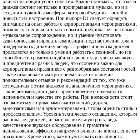
влияют на общий успех события. Важно понимать‚ что задача
диджея состоит не только в проигрывании музыки‚ но и в
создании нужной атмосферы‚ которая объединит гостей и
повысит их настроение. При выборе DJ следует обращать
внимание на опыт работы с корпоративными мероприятиями‚
поскольку специфика таких событий предполагает не только
музыкальное сопровождение‚ но и умение чувствовать
аудиторию‚ адаптировать композиции под настроение зала и
поддерживать динамику вечера. Профессионализм диджея
проявляется не только в умении работать с техникой‚ но и в
способности грамотно подбирать репертуар‚ учитывая вкусы
и предпочтения разных людей‚ что особенно важно для
корпоративных праздников с разнообразным составом гостей.
Также немаловажным критерием является наличие
положительных отзывов и рекомендаций от тех‚ кто уже
сотрудничал с этим диджеем на аналогичных мероприятиях.
Такие рекомендации дают представление о надежности
исполнителя и качестве его работы. При возможности стоит
ознакомиться с примерами выступлений диджея‚
видеозаписями или аудиоматериалами‚ чтобы оценить стиль и
профессионализм. Уровень технического оснащения‚ которым
располагает диджей‚ играет значительную роль‚ ведь
качественное звуковое оборудование и грамотное
использование эффектов напрямую влияют на впечатление от
праздника. Кроме этого‚ важно учитывать способность