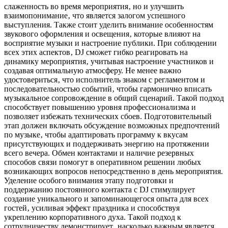
слаженность во время мероприятия‚ но и улучшить
взаимопонимание‚ что является залогом успешного
выступления. Также стоит уделить внимание особенностям
звукового оформления и освещения‚ которые влияют на
восприятие музыки и настроение публики. При соблюдении
всех этих аспектов‚ DJ сможет гибко реагировать на
динамику мероприятия‚ учитывая настроение участников и
создавая оптимальную атмосферу. Не менее важно
удостовериться‚ что исполнитель знаком с регламентом и
последовательностью событий‚ чтобы гармонично вписать
музыкальное сопровождение в общий сценарий. Такой подход
способствует повышению уровня профессионализма и
позволяет избежать технических сбоев. Подготовительный
этап должен включать обсуждение возможных предпочтений
по музыке‚ чтобы адаптировать программу к вкусам
присутствующих и поддерживать энергию на протяжении
всего вечера. Обмен контактами и наличие резервных
способов связи помогут в оперативном решении любых
возникающих вопросов непосредственно в день мероприятия.
Уделение особого внимания этапу подготовки и
поддержанию постоянного контакта с DJ стимулирует
создание уникального и запоминающегося опыта для всех
гостей‚ усиливая эффект праздника и способствуя
укреплению корпоративного духа. Такой подход к
сотрудничеству демонстрирует‚ насколько важным является