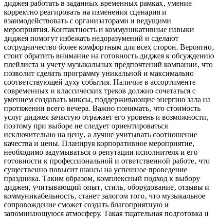
диджея работать в заданных временных рамках‚ умение
корректно реагировать на изменения сценария и
взаимодействовать с организаторами и ведущими
мероприятия. Контактность и коммуникативные навыки
диджея помогут избежать недоразумений и сделают
сотрудничество более комфортным для всех сторон. Вероятно‚
стоит обратить внимание на готовность диджея к обсуждению
плейлиста и учету музыкальных предпочтений компании‚ что
позволит сделать программу уникальной и максимально
соответствующей духу события. Наличие в ассортименте
современных и классических треков должно сочетаться с
умением создавать миксы‚ поддерживающие энергию зала на
протяжении всего вечера. Важно понимать‚ что стоимость
услуг диджея зачастую отражает его уровень и возможности‚
поэтому при выборе не следует ориентироваться
исключительно на цену‚ а лучше учитывать соотношение
качества и цены. Планируя корпоративное мероприятие‚
необходимо задумываться о репутации исполнителя и его
готовности к профессиональной и ответственной работе‚ что
существенно повысит шансы на успешное проведение
праздника. Таким образом‚ комплексный подход к выбору
диджея‚ учитывающий опыт‚ стиль‚ оборудование‚ отзывы и
коммуникабельность‚ станет залогом того‚ что музыкальное
сопровождение сможет создать благоприятную и
запоминающуюся атмосферу. Такая тщательная подготовка и