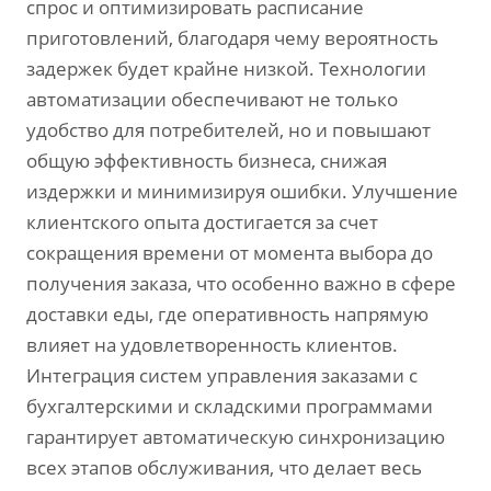
спрос и оптимизировать расписание
приготовлений‚ благодаря чему вероятность
задержек будет крайне низкой. Технологии
автоматизации обеспечивают не только
удобство для потребителей‚ но и повышают
общую эффективность бизнеса‚ снижая
издержки и минимизируя ошибки. Улучшение
клиентского опыта достигается за счет
сокращения времени от момента выбора до
получения заказа‚ что особенно важно в сфере
доставки еды‚ где оперативность напрямую
влияет на удовлетворенность клиентов.
Интеграция систем управления заказами с
бухгалтерскими и складскими программами
гарантирует автоматическую синхронизацию
всех этапов обслуживания‚ что делает весь