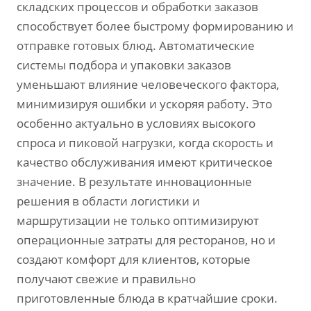
складских процессов и обработки заказов
способствует более быстрому формированию и
отправке готовых блюд. Автоматические
системы подбора и упаковки заказов
уменьшают влияние человеческого фактора‚
минимизируя ошибки и ускоряя работу. Это
особенно актуально в условиях высокого
спроса и пиковой нагрузки‚ когда скорость и
качество обслуживания имеют критическое
значение. В результате инновационные
решения в области логистики и
маршрутизации не только оптимизируют
операционные затраты для ресторанов‚ но и
создают комфорт для клиентов‚ которые
получают свежие и правильно
приготовленные блюда в кратчайшие сроки.