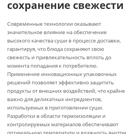
сохранение свежести
Современные технологии оказывают
значительное влияние на обеспечение
высокого качества суши в процессе доставки‚
гарантируя‚ что блюда сохраняют свою
свежесть и привлекательность вплоть до
момента попадания к потребителю.
Применение инновационных упаковочных
решений позволяет эффективно защитить
продукты от внешних воздействий‚ что крайне
важно для деликатных ингредиентов‚
используемых в приготовлении суши.
Разработки в области термоизоляции и
контролируемых материалов обеспечивают
оптимальную температуру и влажность внутри