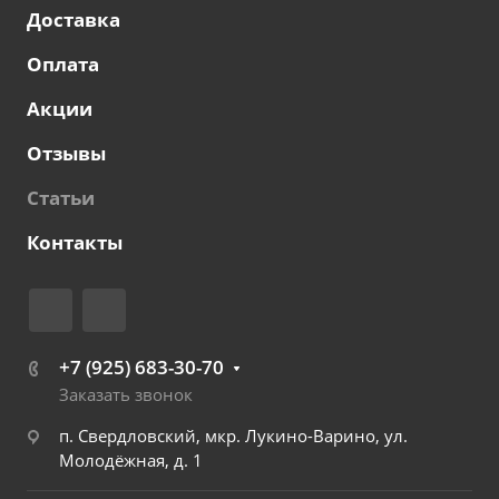
Доставка
Оплата
Акции
Отзывы
Статьи
Контакты
+7 (925) 683-30-70
Заказать звонок
п. Свердловский, мкр. Лукино-Варино, ул.
Молодёжная, д. 1