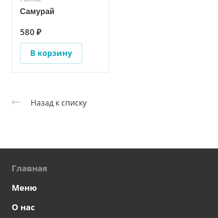
Самурай
580 ₽
В корзину
Назад к списку
Главная
Меню
О нас