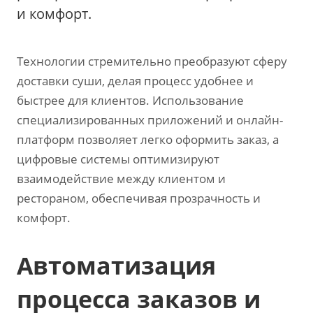
и комфорт.
Технологии стремительно преобразуют сферу
доставки суши‚ делая процесс удобнее и
быстрее для клиентов. Использование
специализированных приложений и онлайн-
платформ позволяет легко оформить заказ‚ а
цифровые системы оптимизируют
взаимодействие между клиентом и
рестораном‚ обеспечивая прозрачность и
комфорт.
Автоматизация
процесса заказов и