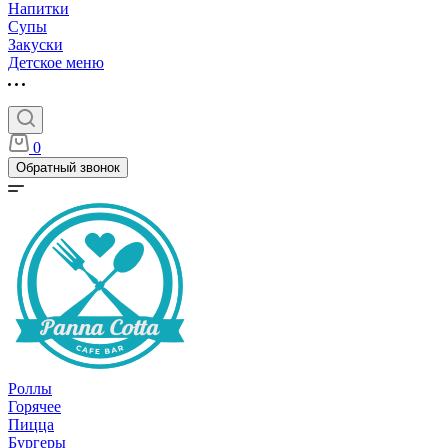
Напитки
Супы
Закуски
Детское меню
0
Обратный звонок
Роллы
Горячее
Пицца
Бургеры