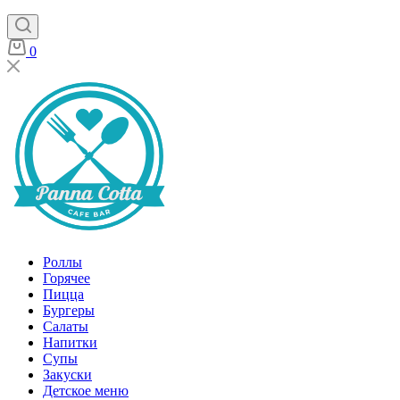
0
Роллы
Горячее
Пицца
Бургеры
Салаты
Напитки
Супы
Закуски
Детское меню